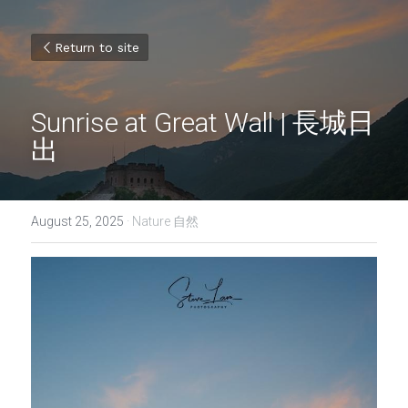
Return to site
Sunrise at Great Wall | 長城日
出
August 25, 2025
·
Nature 自然