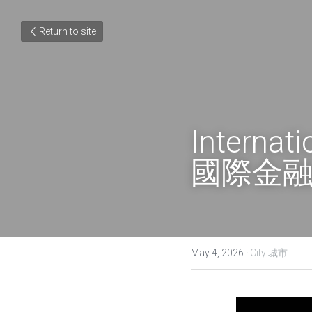
Return to site
Internati
國際金
May 4, 2026
·
City 城市